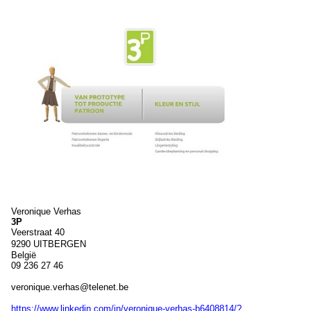
Veronique
Verhas
3P
Veerstraat 40
9290
UITBERGEN
België
09 236 27 46
veronique.verhas@telenet.be
https://www.linkedin.com/in/veronique-verhas-b6408814/?