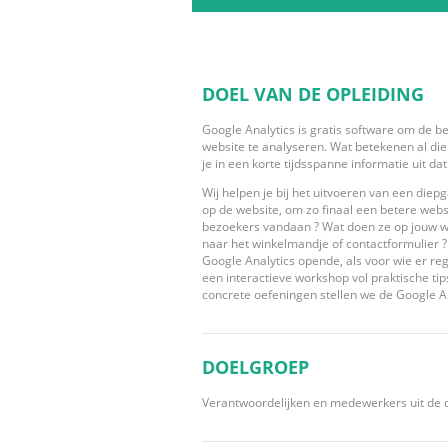
DOEL VAN DE OPLEIDING
Google Analytics is gratis software om de b
website te analyseren. Wat betekenen al die 
je in een korte tijdsspanne informatie uit d
Wij helpen je bij het uitvoeren van een die
op de website, om zo finaal een betere web
bezoekers vandaan ? Wat doen ze op jouw w
naar het winkelmandje of contactformulier ? 
Google Analytics opende, als voor wie er rege
een interactieve workshop vol praktische ti
concrete oefeningen stellen we de Google A
DOELGROEP
Verantwoordelijken en medewerkers uit de d