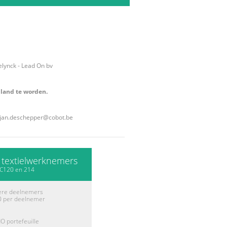
lynck - Lead On bv
pland te worden.
jan.deschepper@cobot.be
r textielwerknemers
C120 en 214
ere deelnemers
0 per deelnemer
O portefeuille