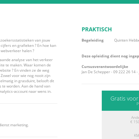
PRAKTISCH
ezoekersstatistieken van jouw
Begeleiding
Quinten Hebbe
cijfers en grafieken ? En hoe kan
at webverkeer halen ?
Deze opleiding dient nog inge
pgaande analyse van het verkeer
site te maken. Waar komen de
Cursusverantwoordelijke
ebsite ? En vinden ze de weg
Jan De Schepper - 09 222 26 14 -
Zowel voor wie nog nooit zijn
lmatig in grasduint, belooft dit
ps te worden. Aan de hand van
nalytics-account naar wens in.
Gratis voo
P
And
€ 15
ienst marketing.
KM