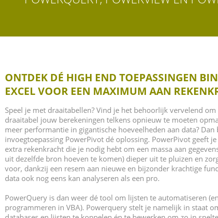
ONTDEK DÉ HIGH END TOEPASSINGEN BI
EXCEL VOOR EEN MAXIMUM AAN REKENK
Speel je met draaitabellen? Vind je het behoorlijk vervelend om 
draaitabel jouw berekeningen telkens opnieuw te moeten opmak
meer performantie in gigantische hoeveelheden aan data? Dan 
invoegtoepassing PowerPivot dé oplossing. PowerPivot geeft je 
extra rekenkracht die je nodig hebt om een massa aan gegevens (
uit dezelfde bron hoeven te komen) dieper uit te pluizen en zorg
voor, dankzij een resem aan nieuwe en bijzonder krachtige funct
data ook nog eens kan analyseren als een pro.
PowerQuery is dan weer dé tool om lijsten te automatiseren (en
programmeren in VBA). Powerquery stelt je namelijk in staat 
databases en lijsten te koppelen én te bewerken om zo in snelt