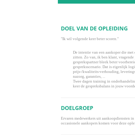
DOEL VAN DE OPLEIDING
"Ik wil volgende keer beter scoren."
De intentie van een aankoper die met 
zitten. Zo van, ik ben klant, vragende p
gesprekspartner bleek beter voorbere
gespreksscenario. Dat is eigenlijk log
prijs-/kwaliteits-verhouding, leverin
nazorg, garanties, ...
Twee dagen training in onderhandeli
keer de gespreksbalans in jouw voorde
DOELGROEP
Ervaren medewerkers uit aankoopdiensten in d
occasionele aankopers komen voor deze ople