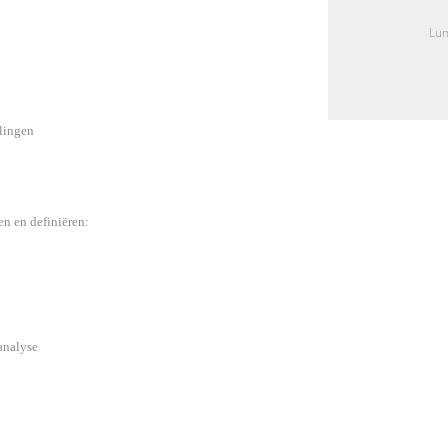
Lun
lingen
n en definiëren:
analyse