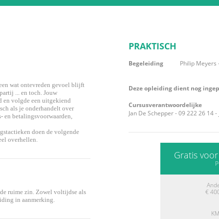
PRAKTISCH
Begeleiding
Philip Meyers 
een wat ontevreden gevoel blijft
Deze opleiding dient nog inge
artij ... en toch. Jouw
id en volgde een uitgekiend
Cursusverantwoordelijke
isch als je onderhandelt over
Jan De Schepper - 09 222 26 14 -
gs- en betalingsvoorwaarden,
ngstactieken doen de volgende
el overhellen.
Gratis voo
P
And
€ 40
e ruime zin. Zowel voltijdse als
iding in aanmerking.
KM