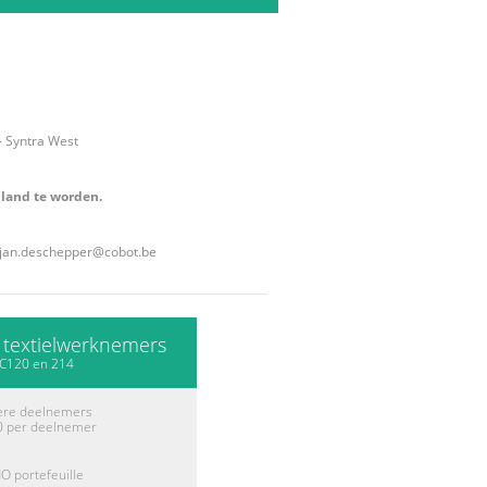
- Syntra West
pland te worden.
jan.deschepper@cobot.be
r textielwerknemers
C120 en 214
ere deelnemers
0 per deelnemer
O portefeuille