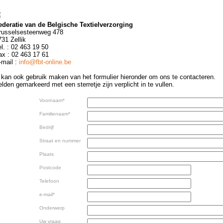
ederatie van de Belgische Textielverzorging
russelsesteenweg 478
31 Zellik
l. : 02 463 19 50
ax : 02 463 17 61
-mail :
info@fbt-online.be
 kan ook gebruik maken van het formulier hieronder om ons te contacteren.
lden gemarkeerd met een sterretje zijn verplicht in te vullen.
Voornaam*
Familienaam*
Bedrijf
Straat en nummer
Plaats
Postcode
Telefoon
e-mail*
Onderwerp
Uw vraag