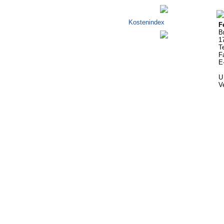
Kostenindex
F
B
17
Te
F
E
U
Ve