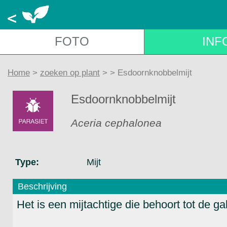
FOTO
INF
Home
>
zoeken op plant
>
> Esdoornknobbelmijt
Esdoornknobbelmijt
Aceria cephalonea
Type:
Mijt
Beschrijving
Het is een mijtachtige die behoort tot de ga