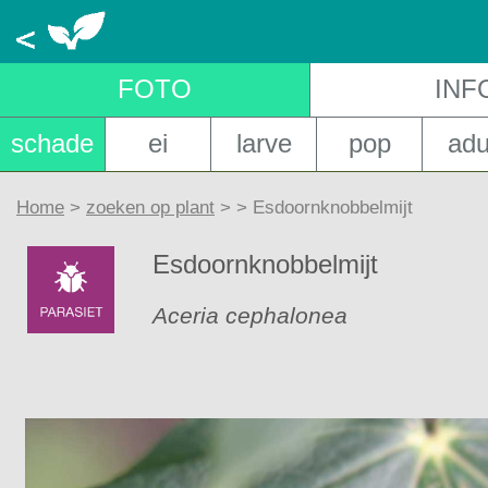
FOT
O
INF
schade
ei
larve
pop
adu
Home
>
zoeken op plant
>
> Esdoornknobbelmijt
Esdoornknobbelmijt
Aceria cephalonea