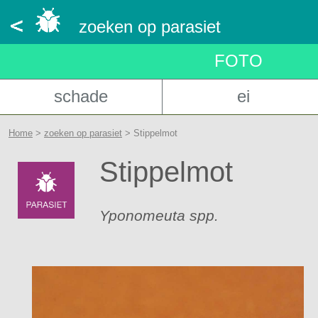
zoeken op parasiet
FOT
O
schade
ei
Home
>
zoeken op parasiet
> Stippelmot
Stippelmot
Yponomeuta spp.